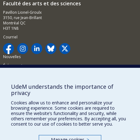
Faculté des arts et des sciences
Pavillon Lionel-Groulx
3150, rue Jean-Brillant
Montréal QC
H3T 1N8
Courriel
Nouvelles
Événements
Comment soutenir la FAS?
UdeM understands the importance of
BESOIN D'AIDE?
privacy
Plan du site
Cookies allow us to enhance and personalize your
Signaler une erreur
browsing experience. Some cookies are required to
ensure the website’s functionality and security, while
Accessibilité
others remember your preferences. By accepting all, you
consent to our use of cookies to better serve you.
FACULTÉ DES ARTS ET DES SCIENCES
Nos départements et écoles
Manage cookies
>