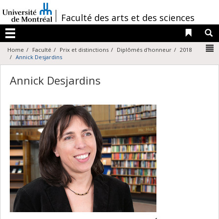
Passer
au
/
Faculté des arts et des sciences
contenu
Liens 
R
Menu
N
Home
Faculté
Prix et distinctions
Diplômés d'honneur
2018
Annick Desjardins
Annick Desjardins