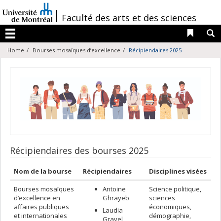
Passer
au
/
Faculté des arts et des sciences
contenu
Liens 
R
Menu
Home
Bourses mosaïques d’excellence
Récipiendaires 2025
Récipiendaires des bourses 2025
Nom de la bourse
Récipiendaires
Disciplines visées
Bourses mosaïques
Antoine
Science politique,
d’excellence en
Ghrayeb
sciences
affaires publiques
économiques,
Laudia
et internationales
démographie,
Gravel