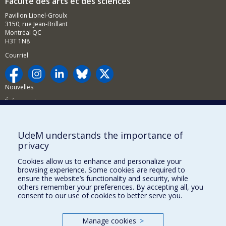
Faculté des arts et des sciences
Pavillon Lionel-Groulx
3150, rue Jean-Brillant
Montréal QC
H3T 1N8
Courriel
Nouvelles
Événements
Comment soutenir la FAS?
UdeM understands the importance of
BESOIN D'AIDE?
privacy
Plan du site
Cookies allow us to enhance and personalize your
Signaler une erreur
browsing experience. Some cookies are required to
ensure the website’s functionality and security, while
Accessibilité
others remember your preferences. By accepting all, you
consent to our use of cookies to better serve you.
FACULTÉ DES ARTS ET DES SCIENCES
Nos départements et écoles
Manage cookies
>