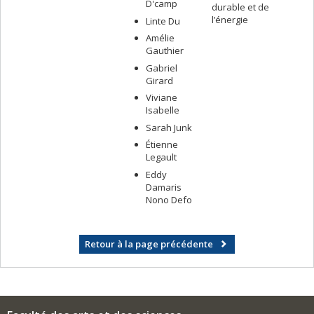
D'camp
durable et de
l’énergie
Linte Du
Amélie
Gauthier
Gabriel
Girard
Viviane
Isabelle
Sarah Junk
Étienne
Legault
Eddy
Damaris
Nono Defo
Retour à la page précédente