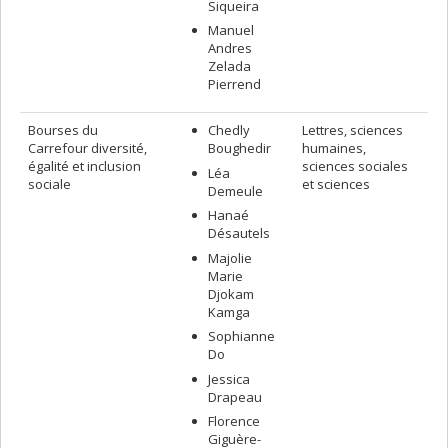
Siqueira
Manuel
Andres
Zelada
Pierrend
Bourses du
Chedly
Lettres, sciences
Carrefour diversité,
Boughedir
humaines,
égalité et inclusion
sciences sociales
Léa
sociale
et sciences
Demeule
Hanaé
Désautels
Majolie
Marie
Djokam
Kamga
Sophianne
Do
Jessica
Drapeau
Florence
Giguère-