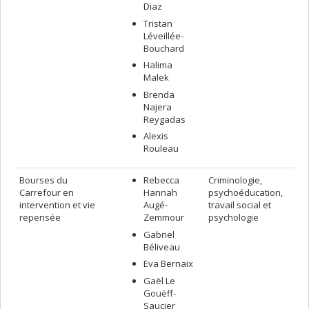
Diaz
Tristan
Léveillée-
Bouchard
Halima
Malek
Brenda
Najera
Reygadas
Alexis
Rouleau
Bourses du
Rebecca
Criminologie,
Carrefour en
Hannah
psychoéducation,
intervention et vie
Augé-
travail social et
repensée
Zemmour
psychologie
Gabriel
Béliveau
Eva Bernaix
Gaël Le
Gouëff-
Saucier