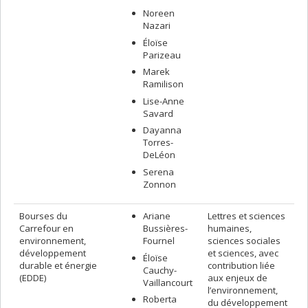
Noreen
Nazari
Éloïse
Parizeau
Marek
Ramilison
Lise-Anne
Savard
Dayanna
Torres-
DeLéon
Serena
Zonnon
Bourses du
Ariane
Lettres et sciences
Carrefour en
Bussières-
humaines,
environnement,
Fournel
sciences sociales
développement
et sciences, avec
Éloïse
durable et énergie
contribution liée
Cauchy-
(EDDE)
aux enjeux de
Vaillancourt
l’environnement,
Roberta
du développement