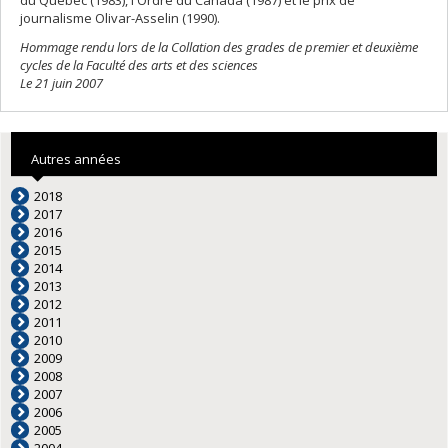
du Québec (1983), l'Ordre du Canada (1987) et le prix de
journalisme Olivar-Asselin (1990).
Hommage rendu lors de la Collation des grades de premier et deuxième
cycles de la Faculté des arts et des sciences
Le 21 juin 2007
Autres années
2018
2017
2016
2015
2014
2013
2012
2011
2010
2009
2008
2007
2006
2005