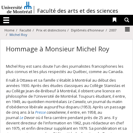
Passer
au
/
Faculté des arts et des sciences
contenu
Liens 
R
Menu
N
Home
Faculté
Prix et distinctions
Diplômés d'honneur
2007
Michel Roy
Hommage à Monsieur Michel Roy
Michel Roy est sans doute l'un des journalistes francophones les
plus connus et les plus respectés au Québec, comme au Canada.
Il naît à Ottawa et sa famille s'établit à Montréal au début des
années 1930. Après des études classiques au Collège Stanislas et
au Collège Jean-de-Brébeuf à Montréal, il obtient une licence en
philosophie de l'Université de Montréal. Toujours étudiant, il entre,
en 1949, au quotidien montréalais
Le Canada
, un journal du matin
d'obédience libérale aujourd'hui disparu (1953). Après un passage
de cinq ans à la
Presse
canadienne
, il entre, en 1958, au
journal
Le
Devoir
où il fera carrière pendant près de 25 ans. Il y
devient directeur de l'information en 1962, puis rédacteur en chef
en 1975, et enfin directeur suppléant en 1979. Sa pondération et sa