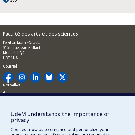
2004
Faculté des arts et des sciences
Pavillon Lionel-Groulx
3150, rue Jean-Brillant
Montréal QC
H3T 1N8
Courriel
Nouvelles
Événements
Comment soutenir la FAS?
UdeM understands the importance of
BESOIN D'AIDE?
privacy
Plan du site
Cookies allow us to enhance and personalize your
Signaler une erreur
browsing experience. Some cookies are required to