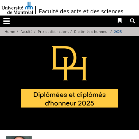
Passer
au
/
Faculté des arts et des sciences
contenu
Liens 
R
Menu
Home
Faculté
Prix et distinctions
Diplômés d'honneur
2025