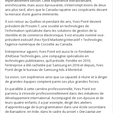
impérativement besoin. Cette expérience extraordinaire,
enrichissante, mais aussi éprouvante, s’interrompt moins de deux
ans plus tard, alors que le Canada rapatrie ses coopérants devant
la menace d’une guerre imminente.
À son retour au Québec et pendant dix ans, Yves Poiré devient
président de Proximi-T, une société en technologies de
l'information spécialisée dans les solutions de gestion de la
clientèle et de commerce électronique. Il est ensuite nommé vice-
président exécutif chez Fjord Marketing Interactif + Technologie,
l’agence numérique de Cossette au Canada.
Entrepreneur aguerri, Yves Poiré est aussi le co-fondateur
d’AdGear Technologies, une compagnie spécialisée en
technologies publicitaires, qu’il préside. Fondée en 2010,
l’entreprise a été rachetée par Samsung en 2016 et depuis, Yves
Poiré dirige le bureau de Samsung Ads à Montréal.
Sa vision, son expérience ainsi que sa capacité à réunir et à diriger
de grandes équipes comptent parmi ses plus grandes forces.
En parallèle à cette carrière professionnelle, Yves Poiré est
parvenu à s’investir professionnellement dans des initiatives de
développement international. Accompagné de son épouse et de
leurs quatre enfants, il a par exemple, dirigé des ateliers
d'apprentissage de la programmation dans une école secondaire
de Bangalore, en Inde, dans le cadre du projet «
One Laptop per