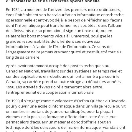
d'informatique et de recherche opérationnelle
En 1984, au moment de l’arrivée des premiers micro-ordinateurs,
Yves Poiré obtient son baccalauréat en informatique et recherche
opérationnelle et entrevoit déjà le besoin de réfléchir aux façons
dont l'informatique peut transformer nos sociétés : dans l'album
des finissants de sa promotion, il signe un texte qui, tout en
relatant les bons moments vécus à l'université, souligne les
grandes responsabilités dont héritent ces nouveaux
informaticiens à l’aube de l’ère de l'information. Ce sens de
l’engagement ne l’a jamais vraiment quitté et s’est illustré tout au
long de sa carrière.
Après avoir notamment occupé des postes techniques au
Canadien National, travaillant sur des systèmes en temps réel et
sur des applications en robotique qui l'ont amené à parcourir le
Canada, sa carrière prend un autre virage au début des années
1990. Les activités d’Yves Poiré alterneront alors entre
l’entrepreneuriat et la coopération internationale.
En 1990, il s’engage comme volontaire d’Oxfam-Québec au Rwanda
pour y ouvrir une école d'informatique dans un village reculé où vit
un nombre important de jeunes handicapés, pour la plupart
victimes de la polio. La formation offerte dans cette école leur
permet alors d’acquérir un métier et donc d’offrir le soutien
technique dont les utilisateurs de micro-informatique rwandais ont