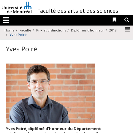
Passer
au
/
Faculté des arts et des sciences
contenu
Liens 
R
Menu
N
Home
Faculté
Prix et distinctions
Diplômés d'honneur
2018
Yves Poiré
Yves Poiré
Yves Poiré, diplômé d’honneur du Département