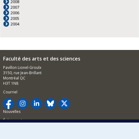
2008
2007
2006
2005
2004
Faculté des arts et des sciences
Pavillon Lionel-Groulx
3150, rue Jean-Brillant
Montréal QC
H3T 1N8
Courriel
Nouvelles
Événements
Comment soutenir la FAS?