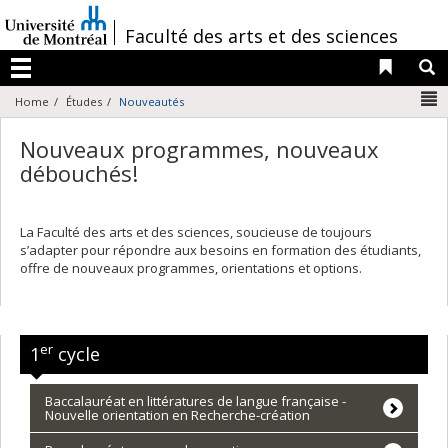
Passer
au
/
Faculté des arts et des sciences
contenu
Liens 
R
Menu
N
Home
Études
Nouveautés
Nouveaux programmes, nouveaux
débouchés!
La Faculté des arts et des sciences, soucieuse de toujours
s’adapter pour répondre aux besoins en formation des étudiants,
offre de nouveaux programmes, orientations et options.
er
1
cycle
Baccalauréat en littératures de langue française -
Nouvelle orientation en Recherche-création