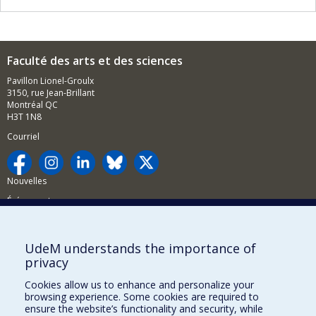
Faculté des arts et des sciences
Pavillon Lionel-Groulx
3150, rue Jean-Brillant
Montréal QC
H3T 1N8
Courriel
Nouvelles
Événements
Comment soutenir la FAS?
UdeM understands the importance of
BESOIN D'AIDE?
privacy
Plan du site
Cookies allow us to enhance and personalize your
Signaler une erreur
browsing experience. Some cookies are required to
ensure the website’s functionality and security, while
Accessibilité