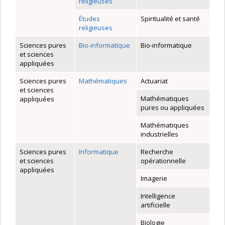
religieuses
Études
Spiritualité et santé
religieuses
Sciences pures
Bio-informatique
Bio-informatique
et sciences
appliquées
Sciences pures
Mathématiques
Actuariat
et sciences
Mathématiques
appliquées
pures ou appliquées
Mathématiques
industrielles
Sciences pures
Informatique
Recherche
et sciences
opérationnelle
appliquées
Imagerie
Intelligence
artificielle
Biologie