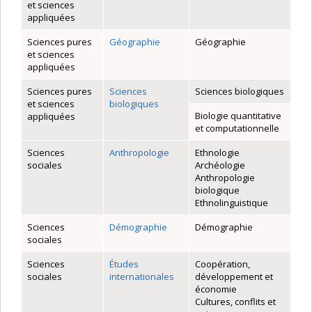
et sciences
appliquées
Sciences pures
Géographie
Géographie
et sciences
appliquées
Sciences pures
Sciences
Sciences biologiques
et sciences
biologiques
Biologie quantitative
appliquées
et computationnelle
Sciences
Anthropologie
Ethnologie
sociales
Archéologie
Anthropologie
biologique
Ethnolinguistique
Sciences
Démographie
Démographie
sociales
Sciences
Études
Coopération,
sociales
internationales
développement et
économie
Cultures, conflits et