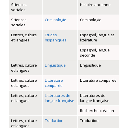
Sciences
Histoire ancienne
sociales
Sciences
Criminologie
Criminologie
sociales
Lettres, culture
Études
Espagnol, langue et
et langues
hispaniques
littérature
Espagnol, langue
seconde
Lettres, culture
Linguistique
Linguistique
et langues
Lettres, culture
Littérature
Littérature comparée
et langues
comparée
Lettres, culture
Littératures de
Littératures de
et langues
langue française
langue française
Recherche-création
Lettres, culture
Traduction
Traduction
et langues