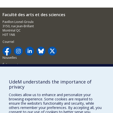
Faculté des arts et des sciences
Pavillon Lionel-Groulx
3150, rue Jean-Brillant
Montréal QC
H3T 1N8
Courriel
Nouvelles
Événements
Comment soutenir la FAS?
UdeM understands the importance of
BESOIN D'AIDE?
privacy
Plan du site
Cookies allow us to enhance and personalize your
Signaler une erreur
browsing experience. Some cookies are required to
ensure the website’s functionality and security, while
Accessibilité
others remember your preferences. By accepting all, you
consent to our use of cookies to better serve you.
FACULTÉ DES ARTS ET DES SCIENCES