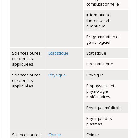
computationnelle
Informatique
théorique et
quantique
Programmation et
génie logiciel
Sciences pures
Statistique
Statistique
et sciences
Bio-statistique
appliquées
Sciences pures
Physique
Physique
et sciences
Biophysique et
appliquées
physiologie
moléculaires
Physique médicale
Physique des
plasmas
Sciences pures
Chimie
Chimie