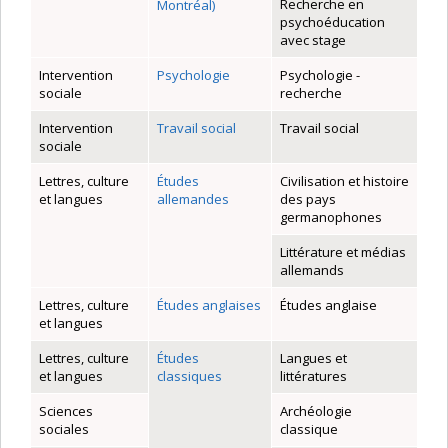
Recherche en
Montréal)
psychoéducation
avec stage
Intervention
Psychologie
Psychologie -
sociale
recherche
Intervention
Travail social
Travail social
sociale
Lettres, culture
Études
Civilisation et histoire
et langues
allemandes
des pays
germanophones
Littérature et médias
allemands
Lettres, culture
Études anglaises
Études anglaise
et langues
Lettres, culture
Études
Langues et
et langues
classiques
littératures
Sciences
Archéologie
sociales
classique