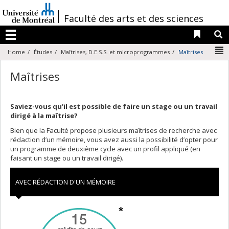
Passer
au
/
Faculté des arts et des sciences
contenu
Liens 
R
Menu
N
Home
Études
Maîtrises, D.E.S.S. et microprogrammes
Maîtrises
Maîtrises
Saviez-vous qu'il est possible de faire un stage ou un travail
dirigé à la maîtrise?
Bien que la Faculté propose plusieurs maîtrises de recherche avec
rédaction d’un mémoire, vous avez aussi la possibilité d’opter pour
un programme de deuxième cycle avec un profil appliqué (en
faisant un stage ou un travail dirigé).
AVEC RÉDACTION D'UN MÉMOIRE