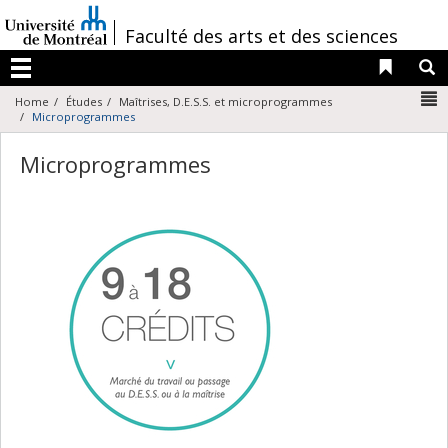
Passer
au
/
Faculté des arts et des sciences
contenu
Liens 
R
Menu
N
Home
Études
Maîtrises, D.E.S.S. et microprogrammes
Microprogrammes
Microprogrammes