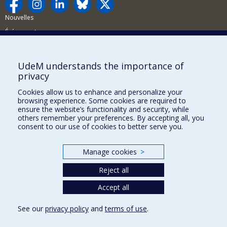
Nouvelles
Événements
Comment soutenir la FAS?
UdeM understands the importance of
BESOIN D'AIDE?
privacy
Plan du site
Cookies allow us to enhance and personalize your
Signaler une erreur
browsing experience. Some cookies are required to
ensure the website’s functionality and security, while
Accessibilité
others remember your preferences. By accepting all, you
consent to our use of cookies to better serve you.
FACULTÉ DES ARTS ET DES SCIENCES
Nos départements et écoles
Manage cookies
>
Nos centres d'études
Reject all
Nos programmes et cours
Accept all
See our
privacy policy
and
terms of use
.
Privacy
Terms of use