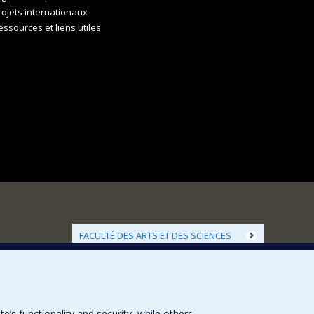
rojets internationaux
essources et liens utiles
FACULTÉ DES ARTS ET DES SCIENCES
Nos départements et écoles
Nos centres d'études
Nos programmes et cours
s functionality and security, while others