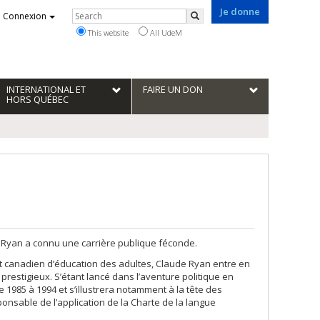
Je donne
Rechercher
Connexion
Search
This website
All UdeM
INTERNATIONAL ET
FAIRE UN DON
HORS QUÉBEC
ude Ryan a connu une carrière publique féconde.
tut canadien d’éducation des adultes, Claude Ryan entre en
us prestigieux. S’étant lancé dans l’aventure politique en
 1985 à 1994 et s’illustrera notamment à la tête des
sponsable de l’application de la Charte de la langue