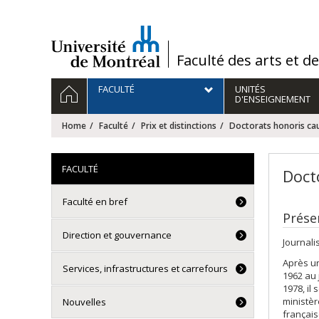
Passer
au
contenu
/
Faculté des arts et d
Navigation
HOME
FACULTÉ
UNITÉS
principale
D'ENSEIGNEMENT
Home
Faculté
Prix et distinctions
Doctorats honoris ca
FACULTÉ
Doct
Faculté en bref
Prése
Direction et gouvernance
Journali
Après un
Services, infrastructures et carrefours
1962 au
1978, il
ministèr
Nouvelles
français