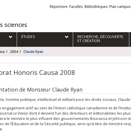
Liens
Répertoire
Facultés
Bibliothèques
Plan campus
externes
es sciences
ÉTUDES
RECHERCHE, DÉCOUVERTE
ET CRÉATION
usa
2004
Claude Ryan
orat Honoris Causa 2008
ntation de Monsieur Claude Ryan
ste, homme politique, intellectuel et militant pour les droits sociaux, Cla
 engagement actif au sein de l’Action catholique canadienne et de l’Insti
 journal
Le Devoir
dont il devient l’un des directeurs et éditorialistes les pl
 sera le ministre le plus influent des gouvernements Bourassa et Johnson de
es de l’Éducation et de la Sécurité publique, ainsi qu’à titre de ministre re
e.