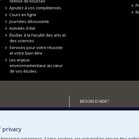
remise de bourses
P
Ajoutez à vos compétences
R
Cours en ligne
Journées découverte
Activités d'été
Étudier à la Faculté des arts et
des sciences
Services pour votre réussite
et votre bien-être
Les enjeux
environnementaux au cœur
de vos études
BESOIN D'AIDE?
Plan du site
utenir la FAS?
Signaler une erreur
Accessibilité
 privacy
browsing experience. Some cookies are required to ensure the website’