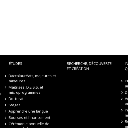
ÉTUDES
RECHERCHE, DÉCOUVERTE
I
ET CRÉATION
Q
Baccalauréats, majeures et
mineures
L
a
Maîtrises, D.E.S.S. et
microprogrammes
D
on
Doctorat
V
a
Stages
I
Apprendre une langue
m
Bourses et financement
R
Cérémonie annuelle de
,
o