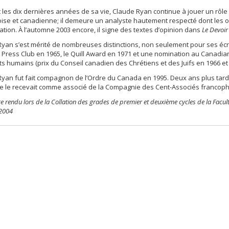
les dix dernières années de sa vie, Claude Ryan continue à jouer un rôle ac
se et canadienne; il demeure un analyste hautement respecté dont les o
ation. À l’automne 2003 encore, il signe des textes d’opinion dans
Le Devoir
yan s’est mérité de nombreuses distinctions, non seulement pour ses écri
 Press Club en 1965, le Quill Award en 1971 et une nomination au Canadia
ts humains (prix du Conseil canadien des Chrétiens et des Juifs en 1966 et
yan fut fait compagnon de l’Ordre du Canada en 1995. Deux ans plus tard
se le recevait comme associé de la Compagnie des Cent-Associés francop
endu lors de la Collation des grades de premier et deuxième cycles de la Faculté
 2004