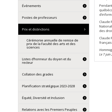
Pendant 
Événements
québécoi
d’inform
Postes de professeurs
Claude R
National
Prix et distinctions
des droi
Claude R
Cérémonie annuelle de remise de
françai
prix de la Faculté des arts et des
sciences
Hommage r
Le 7 juin
Listes d’honneur du doyen et du
recteur
Collation des grades
Planification stratégique 2023-2028
Équité, Diversité et Inclusion
Relations avec les Premiers Peuples