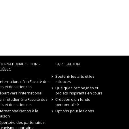
NTERNATIONAL ET HORS
FAIRE UN DON
UÉBEC
Soutenir les arts et les
’international à la Faculté des
sciences
rts et des sciences
Quelques campagnes et
épart vers l’international
projets inspirants en cours
enir étudier à la Faculté des
Création d'un fonds
rts et des sciences
personnalisé
nternationalisation à la
Options pour les dons
aison
épertoire des partenaires,
rganismes parrains