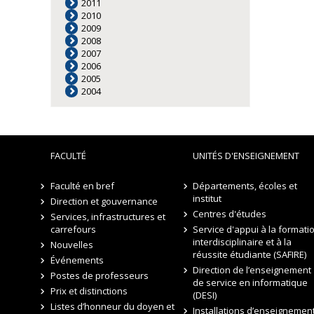
2011
2010
2009
2008
2007
2006
2005
2004
FACULTÉ
UNITÉS D'ENSEIGNEMENT
Faculté en bref
Départements, écoles et
institut
Direction et gouvernance
Centres d'études
Services, infrastructures et
carrefours
Service d'appui à la formati
interdisciplinaire et à la
Nouvelles
réussite étudiante (SAFIRE)
Événements
Direction de l’enseignement
Postes de professeurs
de service en informatique
Prix et distinctions
(DESI)
Listes d’honneur du doyen et
Installations d’enseignement