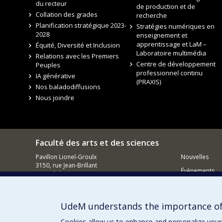
du recteur
de production et de
Collation des grades
recherche
Planification stratégique 2023-
Stratégies numériques en
2028
enseignement et
apprentissage et LaM –
Équité, Diversité et Inclusion
Laboratoire multimédia
Relations avec les Premiers
Centre de développement
Peuples
professionnel continu
IA générative
(PRAXIS)
Nos baladodiffusions
Nous joindre
Faculté des arts et des sciences
Pavillon Lionel-Groulx
Nouvelles
3150, rue Jean-Brillant
Événements
Montréal QC
H3T 1N8
Comment so
Courriel
UdeM understands the importance of
Cookies allow us to enhance and personalize your 