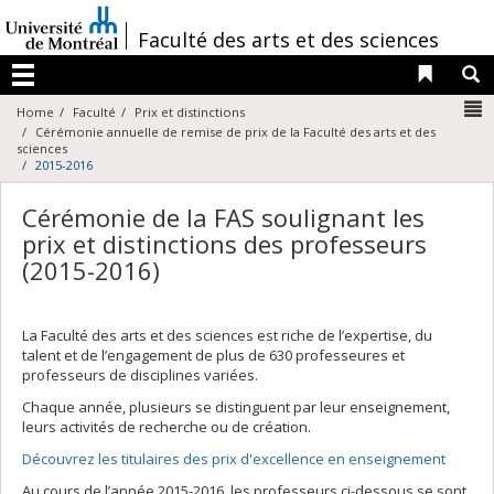
Passer
au
/
Faculté des arts et des sciences
contenu
Liens 
R
Menu
N
Home
Faculté
Prix et distinctions
Cérémonie annuelle de remise de prix de la Faculté des arts et des
sciences
2015-2016
Cérémonie de la FAS soulignant les
prix et distinctions des professeurs
(2015-2016)
La Faculté des arts et des sciences est riche de l’expertise, du
talent et de l’engagement de plus de 630 professeures et
professeurs de disciplines variées.
Chaque année, plusieurs se distinguent par leur enseignement,
leurs activités de recherche ou de création.
Découvrez les titulaires des prix d'excellence en enseignement
Au cours de l’année 2015-2016, les professeurs ci-dessous se sont