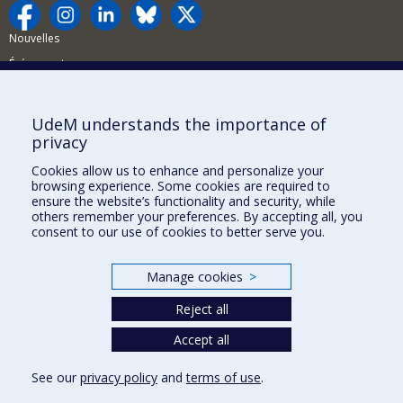
Nouvelles
Événements
Comment soutenir la FAS?
UdeM understands the importance of
BESOIN D'AIDE?
privacy
Plan du site
Cookies allow us to enhance and personalize your
Signaler une erreur
browsing experience. Some cookies are required to
ensure the website’s functionality and security, while
Accessibilité
others remember your preferences. By accepting all, you
consent to our use of cookies to better serve you.
FACULTÉ DES ARTS ET DES SCIENCES
Nos départements et écoles
Manage cookies
>
Nos centres d'études
Reject all
Nos programmes et cours
Accept all
See our
privacy policy
and
terms of use
.
Privacy
Terms of use