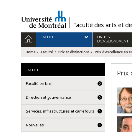
Passer
au
contenu
/
Faculté des arts et d
Navigation
HOME
FACULTÉ
UNITÉS
principale
D'ENSEIGNEMENT
Home
Faculté
Prix et distinctions
Prix d'excellence en 
FACULTÉ
Prix
Faculté en bref
Direction et gouvernance
Services, infrastructures et carrefours
Nouvelles