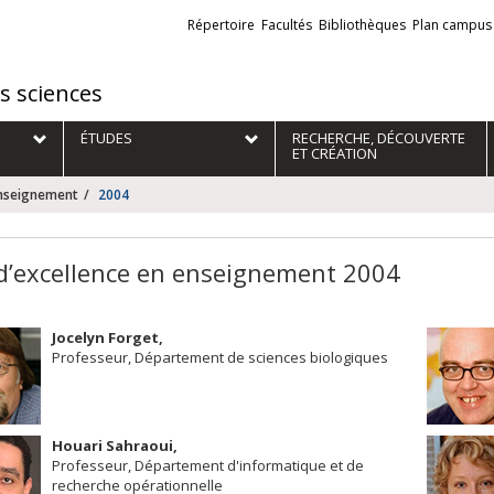
Liens
Répertoire
Facultés
Bibliothèques
Plan campus
externes
es sciences
ÉTUDES
RECHERCHE, DÉCOUVERTE
ET CRÉATION
enseignement
2004
 d’excellence en enseignement 2004
Jocelyn Forget,
Professeur, Département de sciences biologiques
Houari Sahraoui,
Professeur, Département d'informatique et de
recherche opérationnelle