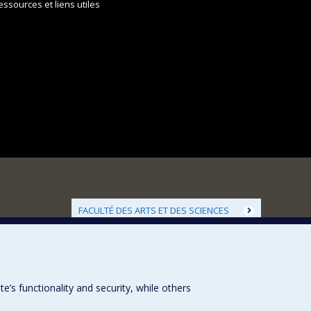
essources et liens utiles
FACULTÉ DES ARTS ET DES SCIENCES
Nos départements et écoles
Nos centres d'études
Nos programmes et cours
s functionality and security, while others