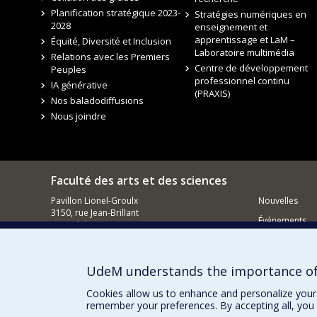
Planification stratégique 2023-
Stratégies numériques en
2028
enseignement et
apprentissage et LaM –
Équité, Diversité et Inclusion
Laboratoire multimédia
Relations avec les Premiers
Centre de développement
Peuples
professionnel continu
IA générative
(PRAXIS)
Nos baladodiffusions
Nous joindre
Faculté des arts et des sciences
Pavillon Lionel-Groulx
Nouvelles
3150, rue Jean-Brillant
Événements
Montréal QC
H3T 1N8
Comment so
Courriel
UdeM understands the importance of
Cookies allow us to enhance and personalize your 
remember your preferences. By accepting all, you 