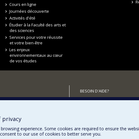
R
Cours en ligne
Journées découverte
Activités d'été
Étudier à la Faculté des arts et
des sciences
Services pour votre réussite
et votre bien-être
Les enjeux
environnementaux au cœur
de vos études
BESOIN D'AIDE?
Plan du site
utenir la FAS?
Signaler une erreur
Accessibilité
 privacy
browsing experience. Some cookies are required to ensure the website’
consent to our use of cookies to better serve you.