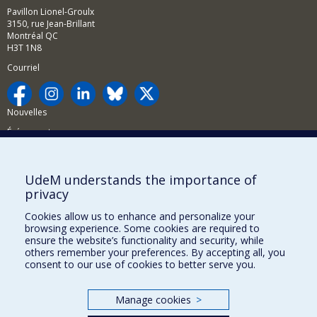
Pavillon Lionel-Groulx
3150, rue Jean-Brillant
Montréal QC
H3T 1N8
Courriel
Nouvelles
Événements
Comment soutenir la FAS?
UdeM understands the importance of
BESOIN D'AIDE?
privacy
Plan du site
Cookies allow us to enhance and personalize your
Signaler une erreur
browsing experience. Some cookies are required to
ensure the website’s functionality and security, while
Accessibilité
others remember your preferences. By accepting all, you
consent to our use of cookies to better serve you.
FACULTÉ DES ARTS ET DES SCIENCES
Nos départements et écoles
Manage cookies
>
Nos centres d'études