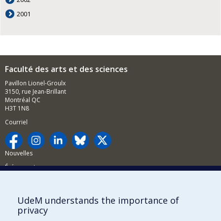
2001
Faculté des arts et des sciences
Pavillon Lionel-Groulx
3150, rue Jean-Brillant
Montréal QC
H3T 1N8
Courriel
Nouvelles
Événements
Comment soutenir la FAS?
UdeM understands the importance of
BESOIN D'AIDE?
privacy
Plan du site