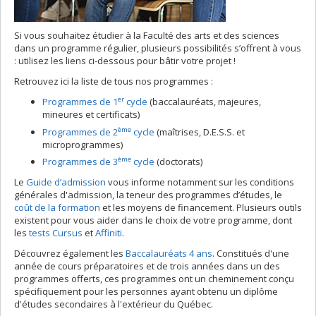
Si vous souhaitez étudier à la Faculté des arts et des sciences
dans un programme régulier, plusieurs possibilités s’offrent à vous
: utilisez les liens ci-dessous pour bâtir votre projet !
Retrouvez ici la liste de tous nos programmes :
er
Programmes de 1
cycle
(baccalauréats, majeures,
mineures et certificats)
ème
Programmes de 2
cycle
(maîtrises, D.E.S.S. et
microprogrammes)
ème
Programmes de 3
cycle
(doctorats)
Le
Guide d’admission
vous informe notamment sur les conditions
générales d'admission, la teneur des programmes d’études, le
coût de la formation
et les moyens de financement. Plusieurs outils
existent pour vous aider dans le choix de votre programme, dont
les
tests Cursus
et
Affiniti
.
Découvrez également les
Baccalauréats 4 ans
. Constitués d'une
année de cours préparatoires et de trois années dans un des
programmes offerts, ces programmes ont un cheminement conçu
spécifiquement pour les personnes ayant obtenu un diplôme
d'études secondaires à l'extérieur du Québec.