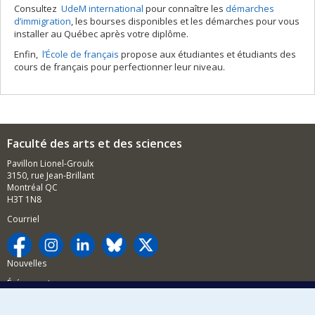
Consultez
UdeM international
pour connaître les
démarches
d’immigration
, les bourses disponibles et les démarches pour vous
installer au Québec après votre diplôme.
Enfin,
l’École de français
propose aux étudiantes et étudiants des
cours de français pour perfectionner leur niveau.
Faculté des arts et des sciences
Pavillon Lionel-Groulx
3150, rue Jean-Brillant
Montréal QC
H3T 1N8
Courriel
Nouvelles
Événements
Comment soutenir la FAS?