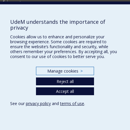
Événements
Comment soutenir la FAS?
UdeM understands the importance of
BESOIN D'AIDE?
privacy
Plan du site
Cookies allow us to enhance and personalize your
Signaler une erreur
browsing experience. Some cookies are required to
ensure the website’s functionality and security, while
Accessibilité
others remember your preferences. By accepting all, you
consent to our use of cookies to better serve you.
FACULTÉ DES ARTS ET DES SCIENCES
Nos départements et écoles
Manage cookies
>
Nos centres d'études
Reject all
Nos programmes et cours
Accept all
See our
privacy policy
and
terms of use
.
Privacy
Terms of use
Cookie Settings
Université de
Montréal