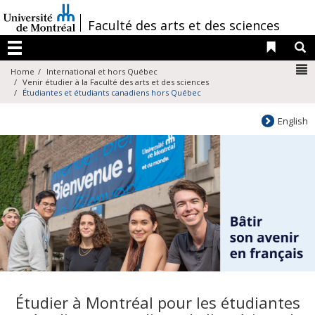
Passer
au
/
Faculté des arts et des sciences
contenu
Liens 
R
Menu
N
Home
International et hors Québec
Venir étudier à la Faculté des arts et des sciences
Étudiantes et étudiants canadiens hors Québec
English
Étudier à Montréal pour les étudiantes